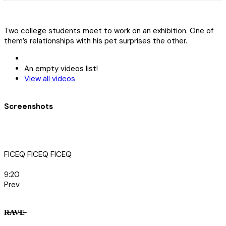
Two college students meet to work on an exhibition. One of
them’s relationships with his pet surprises the other.
An empty videos list!
View all videos
Screenshots
FICEQ
FICEQ
FICEQ
9:20
Prev
R̶A̶V̶E̶