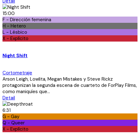
Detail
15:00
F - Dirección femenina
H - Hetero
L - Lésbico
X - Explícito
Night Shift
Cortometraje
Arson Leigh, Lowlita, Megan Mistakes y Steve Rickz
protagonizan la segunda escena de cuarteto de ForPlay Films,
como maniquíes que...
Detail
6:31
G - Gay
Q - Queer
X - Explícito