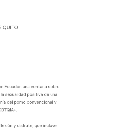
E QUITO
 en Ecuador, una ventana sobre
la sexualidad positiva de una
onía del porno convencional y
LGBTQIA+.
exión y disfrute, que incluye