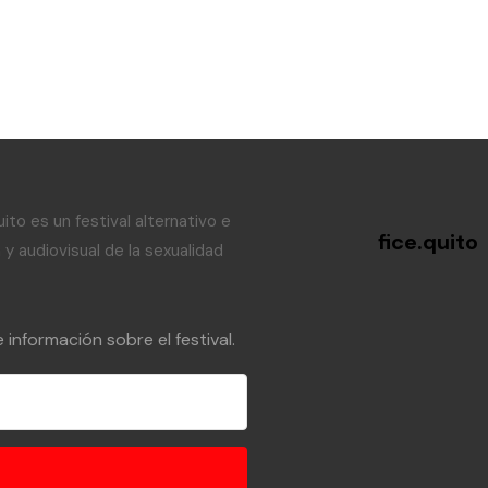
ito es un festival alternativo e
fice.quito
y audiovisual de la sexualidad
información sobre el festival.