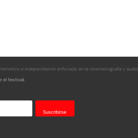
alternativo e independiente enfocado en la cinematografía y audiov
el festival.
Suscribirse
 with Kit