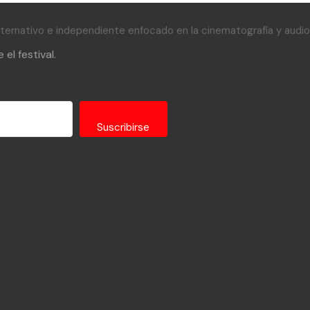
alternativo e independiente enfocado en la cinematografía y audiov
el festival.
Suscribirse
 with Kit